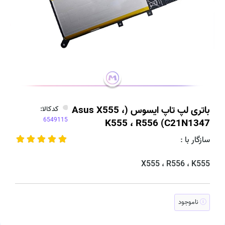
باتری لپ تاپ ایسوس (Asus X555 ،
کدکالا:
K555 ، R556 (C21N1347
سازگار با :
X555 ، R556 ، K555
ناموجود