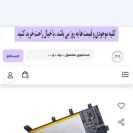
جستجو
خانه
قطعات لپ تاپ
باتری لپ تاپ
باتری لپ تاپ ایسوس (Asus X555 ، K555 ، R556 (C21N1347
0