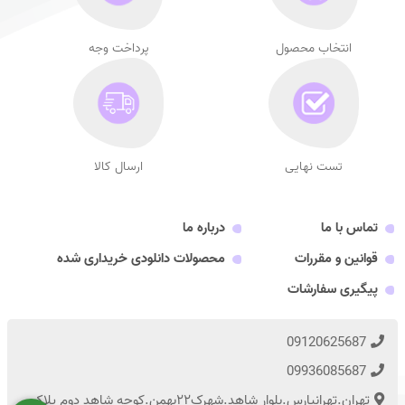
انتخاب محصول
پرداخت وجه
تست نهایی
ارسال کالا
تماس با ما
درباره ما
قوانین و مقررات
محصولات دانلودی خریداری شده
پیگیری سفارشات
09120625687
09936085687
تهران.تهرانپارس.بلوار شاهد.شهرک۲۲بهمن.کوچه شاهد دوم پلاک