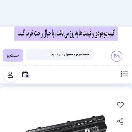
جستجو
خانه
قطعات لپ تاپ
باتری لپ تاپ
باتری لپ تاپ Dell XPS L501X / L502X | پارت نامبر R795X
0