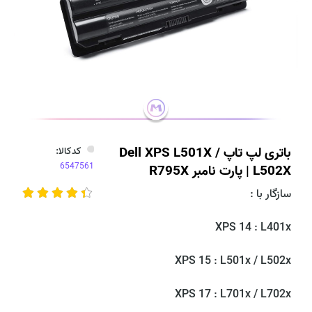
باتری لپ تاپ Dell XPS L501X /
کدکالا:
L502X | پارت نامبر R795X
سازگار با :
XPS 14 : L401x
XPS 15 : L501x / L502x
XPS 17 : L701x / L702x