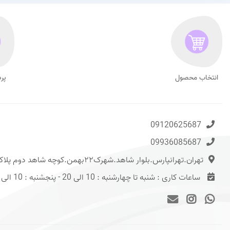
انتخاب محصول
پر
09120625687
09936085687
تهران.تهرانپارس.بلوار شاهد.شهرک۲۲بهمن.کوچه شاهد دوم پلاک ۱۳
ساعات کاری : شنبه تا چهارشنبه : 10 الی 20 - پنجشنبه : 10 الی 15