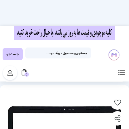
جستجو
خانه
قطعات لپ تاپ
قاب لپ تاپ
قاب جلو ال سی دی لپ تاپ (قاب B)
0