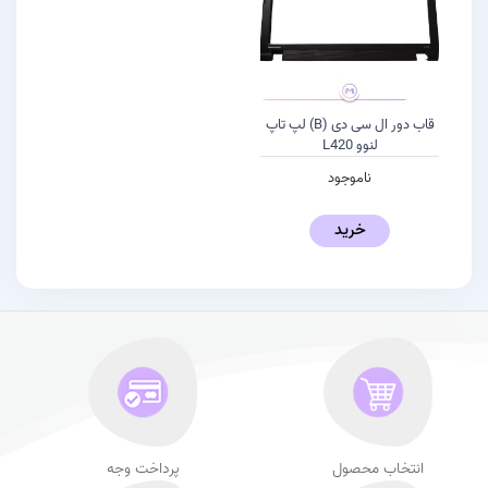
قاب دور ال سی دی (B) لپ تاپ
لنوو L420
ناموجود
خرید
انتخاب محصول
پرداخت وجه