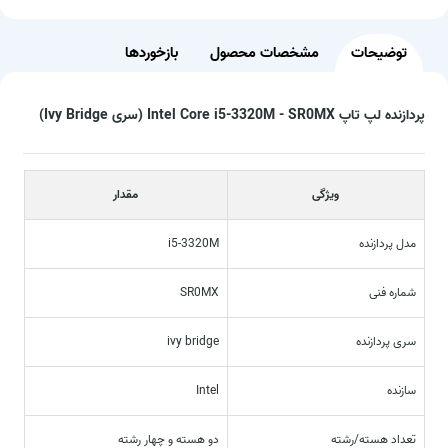
توضیحات
مشخصات محصول
بازخوردها
پردازنده لپ تاپ Intel Core i5-3320M - SR0MX (سری Ivy Bridge)
ویژگی
مقدار
مدل پردازنده
i5-3320M
شماره فنی
SR0MX
سری پردازنده
ivy bridge
سازنده
Intel
تعداد هسته/رشته
دو هسته و چهار رشته