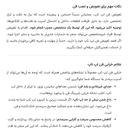
نکات مهم برای تعویض و نصب فن
تعویض فن لپ تاپ، عملیاتی نسبتاً حساس و پیچیده است که نیاز به دقت و ابزار
تخصصی دارد. به دلیل ظرافت قطعات داخلی و احتمال آسیب به فلت‌ها و کانکتورها،
توصیه اکید می‌شود که این کار توسط یک متخصص مجرب انجام شود.
اقدام به تعویض
توسط افراد غیرمتخصص می‌تواند منجر به خسارات جدی‌تر به مادربرد و سایر اجزا شود.
اگر قصد تعویض فن لپ تاپ خود را دارید، حتماً از مهارت و تجربه کافی برخوردار باشید یا
از خدمات تعمیرکاران حرفه‌ای کمک بگیرید.
علائم خرابی فن لپ تاپ
خرابی فن لپ تاپ معمولاً با نشانه‌های واضحی همراه است که توجه به آن‌ها می‌تواند از
آسیب بیشتر به دستگاه شما جلوگیری کند:
صدای غیرعادی و بلند فن:
شنیدن صداهای سابیدن، وزوز، یا غرغر از داخل لپ
تاپ، اغلب نشانه خرابی بلبرینگ فن یا برخورد پره‌هاست.
داغ شدن بیش از حد لپ تاپ:
اگر قسمت زیرین یا کیبورد لپ تاپ شما به شدت
داغ می‌شود، این نشان‌دهنده عدم عملکرد صحیح سیستم خنک‌کننده و فن
است.
کاهش محسوس سرعت و کارایی سیستم:
در پاسخ به دمای بالا، پردازنده و کارت
گرافیک سرعت خود را کاهش می‌دهند تا خنک‌تر بمانند، که این امر منجر به افت