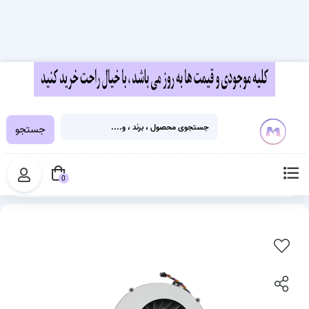
جستجو
خانه
قطعات لپ تاپ
فن لپ تاپ
خرید فن لپ تاپ اچ پی HP ProBook 6570B | اورجینال
0