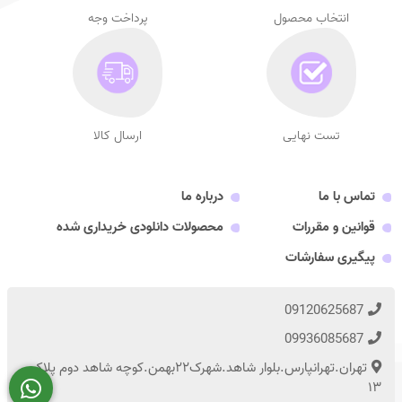
انتخاب محصول
پرداخت وجه
تست نهایی
ارسال کالا
تماس با ما
درباره ما
قوانین و مقررات
محصولات دانلودی خریداری شده
پیگیری سفارشات
09120625687
09936085687
تهران.تهرانپارس.بلوار شاهد.شهرک۲۲بهمن.کوچه شاهد دوم پلاک
۱۳