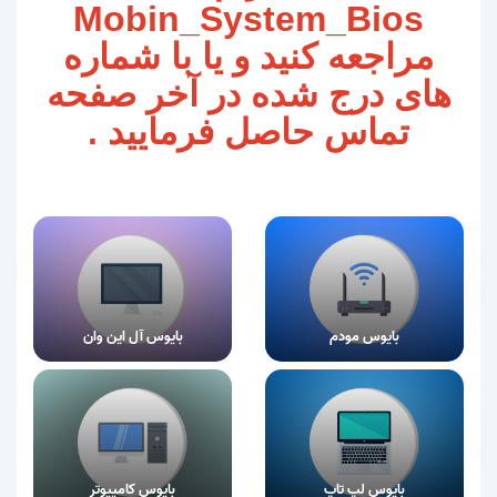
Mobin_System_Bios
مراجعه کنید و یا با شماره
های درج شده در آخر صفحه
تماس حاصل فرمایید .
بایوس مودم
بایوس آل این وان
بایوس لپ تاپ
بایوس کامپیوتر