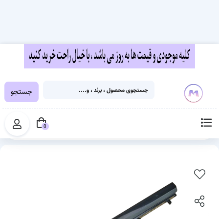
جستجو
خانه
قطعات لپ تاپ
باتری لپ تاپ
باتری لپ تاپ ایسوس ASUS A46 ، K46 ، K56 (A41-K56)
0