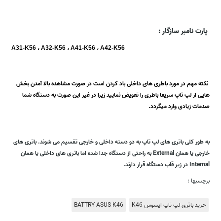
پارت نامبر سازگار :
A31-K56 ، A32-K56 ، A41-K56 ، A42-K56
نکته مهم در مورد باطری های داخلی باد کردن است در صورت مشاهده بالا آمدن بخش
هایی از لپ تاپ سریعا باطری را تعویض نمایید زیرا در غیر این صورت به دستگاه شما
صدمات زیادی وارد میگردد.
به طور کلی باتری های لپ تاپ به دو دسته داخلی و خارجی تقسیم می شوند. باتری های
خارجی یا همان External به راحتی از دستگاه جدا شده اما باتری های داخلی یا همان
Internal در زیر قاب دستگاه قرار دارند.
برچسبها :
خرید باتری لپ تاپ ایسوس K46
BATTRY ASUS K46