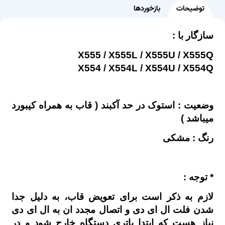
توضیحات
بازخوردها
سازگار با :
X555 / X555L / X555U / X555Q
X554 / X554L / X554U / X554Q
وضعیت : استوک در حد آکبند ( قاب به همراه کیبورد
میباشد )
رنگ : مشکی
* توجه :
لازم به ذکر است برای تعویض قاب، به دلیل جدا
شدن فلت ال ای دی و اتصال مجدد ان به ال ای دی
نیاز هست که ابتدا باتری دستگاه خارج شود و در