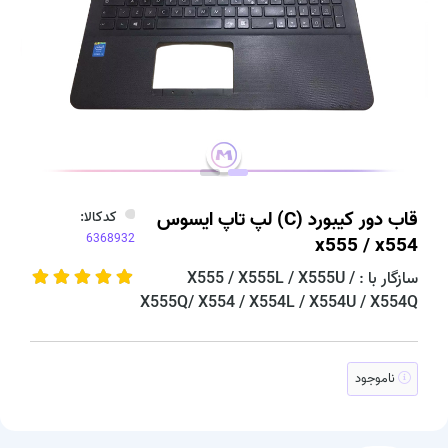
قاب دور کیبورد (C) لپ تاپ ایسوس
کدکالا:
x555 / x554
سازگار با : X555 / X555L / X555U /
X555Q/ X554 / X554L / X554U / X554Q
ناموجود