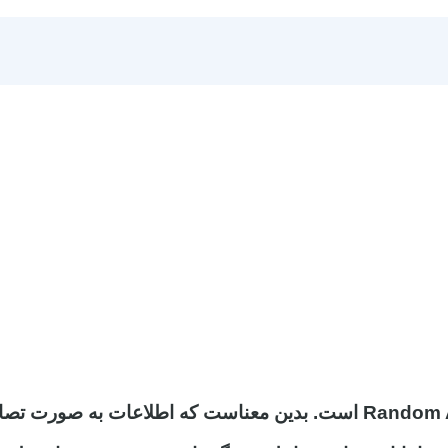
حافظه رم (RAM) مخفف سه کلمه Random Access Memory است. بدین معناست