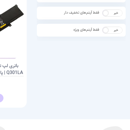
فقط آیتم‌های تخفیف دار
خیر
بله
فقط آیتم‌های ویژه
خیر
بله
Q301LA | پارت نامبر C21N1309