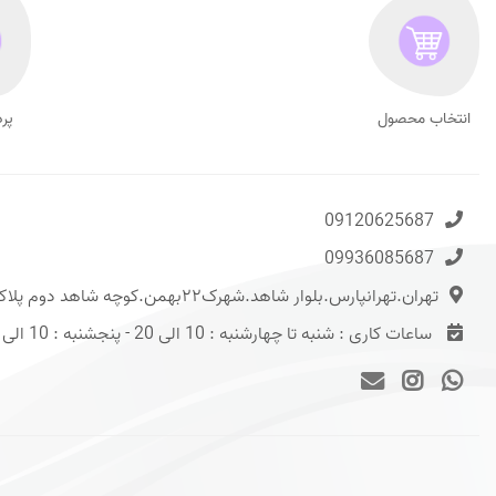
انتخاب محصول
پر
09120625687
09936085687
تهران.تهرانپارس.بلوار شاهد.شهرک۲۲بهمن.کوچه شاهد دوم پلاک ۱۳
ساعات کاری : شنبه تا چهارشنبه : 10 الی 20 - پنجشنبه : 10 الی 15