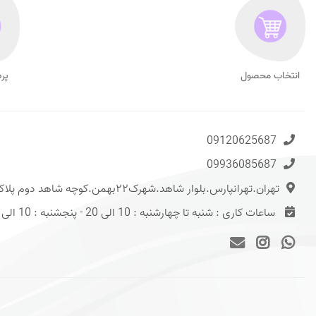
انتخاب محصول
پر
09120625687
09936085687
تهران.تهرانپارس.بلوار شاهد.شهرک۲۲بهمن.کوچه شاهد دوم پلاک ۱۳
ساعات کاری : شنبه تا چهارشنبه : 10 الی 20 - پنجشنبه : 10 الی 15