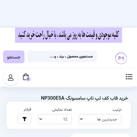
جستجو
خانه
برچسب‌ها
خرید قاب کف لپ تاپ سامسونگ NP300E5A
0
خرید قاب کف لپ تاپ سامسونگ NP300E5A
فیلتر
ترتیب
تعداد نمایش