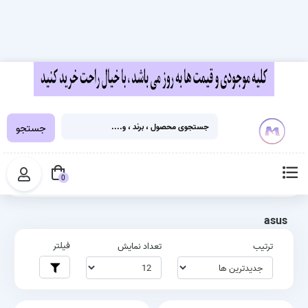
جستجو
خانه
برچسب‌ها
asus
0
asus
فیلتر
ترتیب
تعداد نمایش